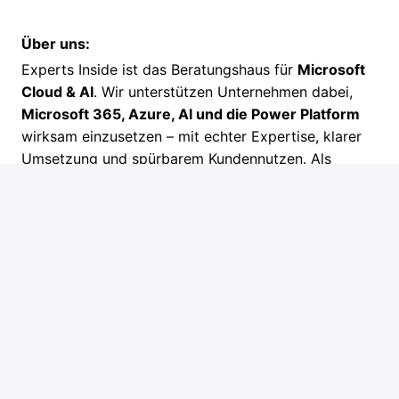
Über uns:
Experts Inside ist das Beratungshaus für
Microsoft
Cloud & AI
. Wir unterstützen Unternehmen dabei,
Microsoft 365, Azure, AI und die Power Platform
wirksam einzusetzen – mit echter Expertise, klarer
Umsetzung und spürbarem Kundennutzen. Als
remote-first
Team arbeiten wir vertrauensbasiert,
stärkenorientiert und mit hoher Eigenverantwortung
– aus der Schweiz, Deutschland und Österreich
sowie europaweit.
Stellenanforderungen
Du brennst für Generative KI und bist bei